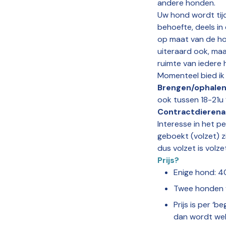
andere honden.
Uw hond wordt tijd
behoefte, deels i
op maat van de hon
uiteraard ook, maa
ruimte van iedere 
Momenteel bied i
Brengen/ophale
ook tussen 18-21u 
Contractdierena
Interesse in het p
geboekt (volzet) zi
dus volzet is volze
Prijs?
Enige hond: 4
Twee honden v
Prijs is per ‘
dan wordt wel 