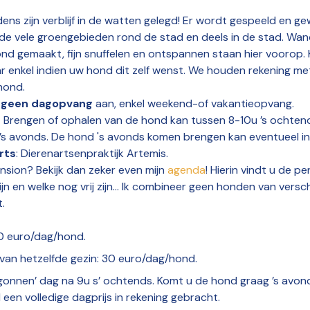
ens zijn verblijf in de watten gelegd! Er wordt gespeeld en g
n de vele groengebieden rond de stad en deels in de stad. Wa
d gemaakt, fijn snuffelen en ontspannen staan hier voorop. Kn
r enkel indien uw hond dit zelf wenst. We houden rekening me
hond.
k
geen dagopvang
aan, enkel weekend-of vakantieopvang.
n
Brengen of ophalen van de hond kan tussen 8-10u ’s ochten
’s avonds. De hond 's avonds komen brengen kan eventueel in 
rts
: Dierenartsenpraktijk Artemis.
ension? Bekijk dan zeker even mijn
agenda
! Hierin vindt u de p
jn en welke nog vrij zijn... Ik combineer geen honden van versc
t.
0 euro/dag/hond.
an hetzelfde gezin: 30 euro/dag/hond.
begonnen’ dag na 9u s’ ochtends. Komt u de hond graag ’s avon
een volledige dagprijs in rekening gebracht.