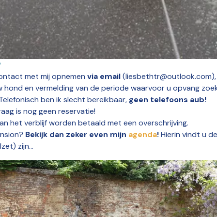
?
 contact met mij opnemen
via email
(liesbethtr@outlook.com),
uw hond en vermelding van de periode waarvoor u opvang zoe
 Telefonisch ben ik slecht bereikbaar,
geen telefoons aub!
aag is nog geen reservatie!
an het verblijf worden betaald met een overschrijving.
ension?
Bekijk dan zeker even mijn
agenda
!
Hierin vindt u d
et) zijn...