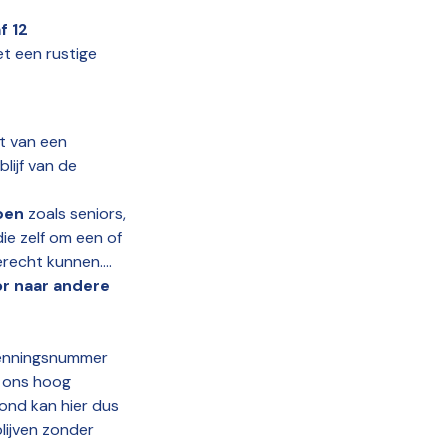
f 12
t een rustige
t van een
lijf van de
bben
zoals seniors,
ie zelf om een of
recht kunnen....
or naar andere
enningsnummer
n ons hoog
hond kan hier dus
lijven zonder