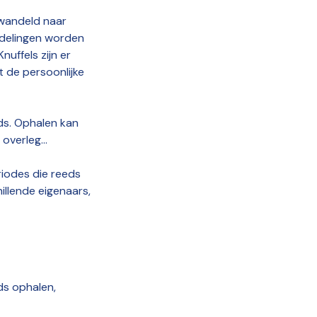
ewandeld naar
ndelingen worden
uffels zijn er
t de persoonlijke
ds. Ophalen kan
overleg...
eriodes die reeds
hillende eigenaars,
ds ophalen,