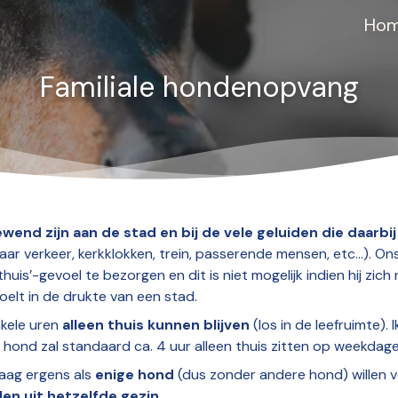
Ho
Familiale hondenopvang
wend zijn aan de stad en bij de vele geluiden die daarbi
aar verkeer, kerkklokken, trein, passerende mensen, etc…). On
huis’-gevoel te bezorgen en dit is niet mogelijk indien hij zich 
elt in de drukte van een stad.
kele uren
alleen thuis kunnen blijven
(los in de leefruimte). I
 hond zal standaard ca. 4 uur alleen thuis zitten op weekdage
aag ergens als
enige hond
(dus zonder andere hond) willen ve
en uit hetzelfde gezin.