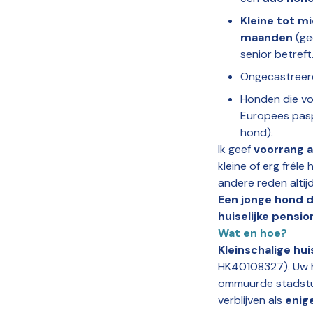
Kleine tot m
maanden
(ge
senior betreft
Ongecastreerd
Honden die vo
Europees paspo
hond).
Ik geef
voorrang a
kleine of erg frêl
andere reden altij
Een jonge hond d
huiselijke pensio
Wat en hoe?
Kleinschalige hui
HK40108327). Uw ho
ommuurde stadstuin
verblijven als
enig