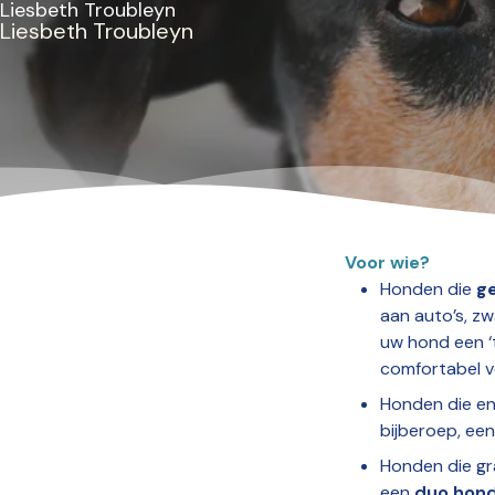
Liesbeth Troubleyn
Liesbeth Troubleyn
Voor wie?
Honden die
ge
aan auto’s, zw
uw hond een ‘t
comfortabel vo
Honden die en
bijberoep, een
Honden die gr
een
duo hond