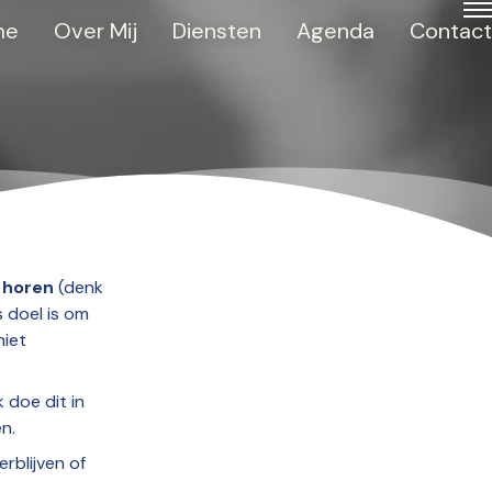
me
Over Mij
Diensten
Agenda
Contact
j horen
(denk
s doel is om
niet
k doe dit in
n.
rblijven of