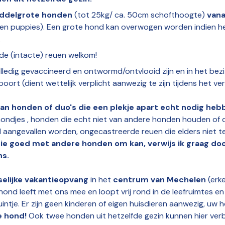
iddelgrote honden
(tot 25kg/ ca. 50cm schofthoogte)
vana
en puppies). Een grote hond kan overwogen worden indien he
.
e (intacte) reuen welkom!
lledig gevaccineerd en ontwormd/ontvlooid zijn en in het bezi
ort (dient wettelijk verplicht aanwezig te zijn tijdens het verb
an honden of duo's die een plekje apart echt nodig he
e hondjes , honden die echt niet van andere honden houden of d
d aangevallen worden, ongecastreerde reuen die elders niet te
ie goed met andere honden om kan, verwijs ik graag do
ns.
selijke vakantieopvang
in het
centrum van Mechelen
(erk
nd leeft met ons mee en loopt vrij rond in de leefruimtes e
tje. Er zijn geen kinderen of eigen huisdieren aanwezig, uw 
e hond!
Ook twee honden uit hetzelfde gezin kunnen hier verb