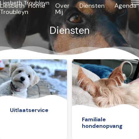
Liesbeth Troubleyn
Liesbeth
Home
Over
Diensten
Agenda
Troubleyn
Mij
Diensten
Uitlaatservice
Familiale
hondenopvang